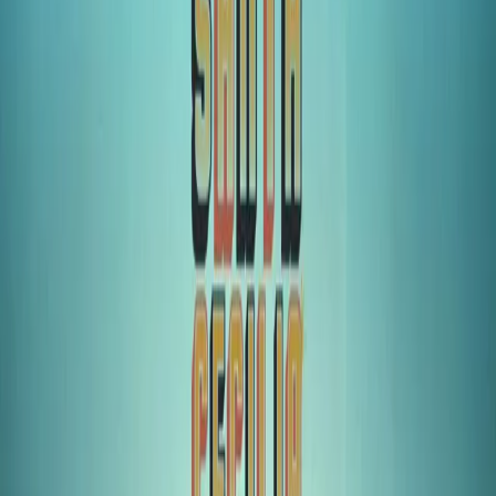
MADREPERLA
Comprar boletos
SR. BIKINI
Comprar boletos
DAVID BYRNE
Comprar boletos
BLONDE REDHEAD
Comprar boletos
TAN BIÓNICA
Comprar boletos