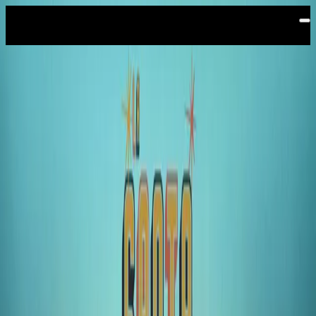
Saltar al contenido principal
Teatro Metropolitan
TEATRO
METROPOLITAN
Majestuoso escenario de arquitectura electiva inaugurado
en 1943.
SÍLVIA PÉREZ CRUZ
Comprar boletos
WIN METAWIN
Comprar boletos