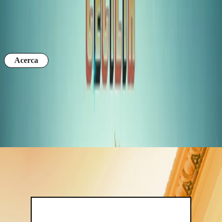
LA SANTA CECILIA
Comprar boletos
Acerca
El Teatro Metropólitan se inauguró el 8 de septiembre de 1943 con
la película Los Miserables. OCESA comienza a operar el teatro en
1996 y lo posiciona como el centro de espectáculos más importante
del corazón de la Ciudad de México.