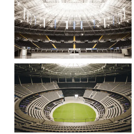
ARENA VFG
Guadalajara, Jalisco
Visitar sitio
AUDITORIO GNP SEGUROS
Puebla, Puebla
Visitar sitio