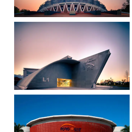
AUDITORIO BANAMEX
Monterrey, Nuevo León
Visitar sitio
FORO GNP SEGUROS
Mérida, Yucatán
Visitar sitio