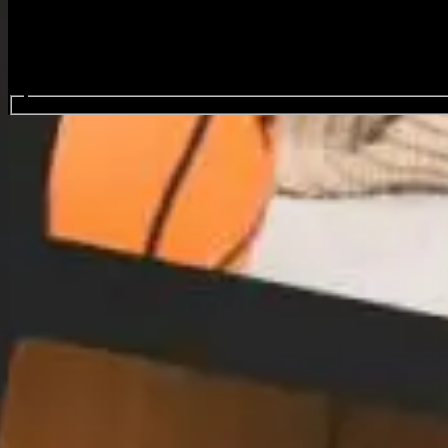
Buscar eventos...
JUST YOU AND WIN 1st SO
Eventos
ago.
25
2026
Días de la semana
General de ventas
Mexico City, JUST YOU AND WIN 1st 
General de ventas