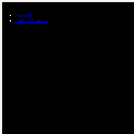
Saltar al contenido principal
Nosotros
LineUp Banamex