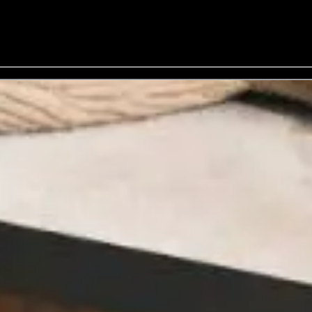
LO FAN MEETING
SOLO FAN MEETING, 8/25/26 , Días de la semana - General de vent